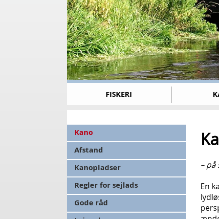
FISKERI
K
Kano
Ka
Afstand
– på
Kanopladser
Regler for sejlads
En ka
lydlø
Gode råd
persp
ænde