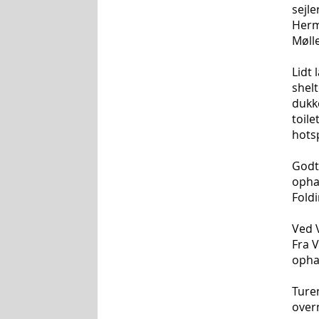
sejl
Herm
Møll
Lidt
shel
dukk
toil
hots
Godt
ophal
Fold
Ved 
Fra V
ophal
Ture
overn