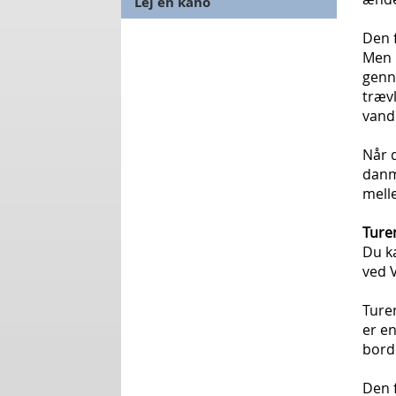
Lej en kano
Den f
Men h
genn
trævl
vand
Når d
danm
mell
Ture
Du ka
ved 
Ture
er en
bord
Den f