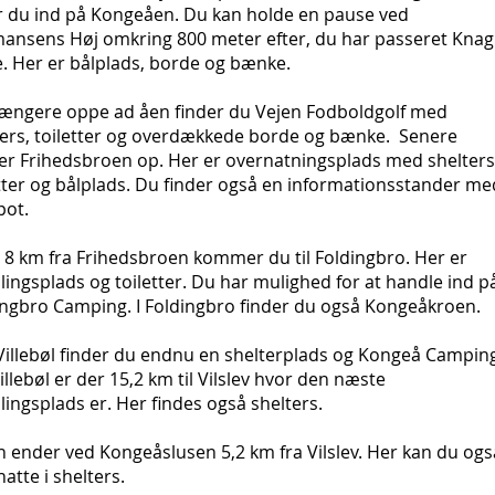
er du ind på Kongeåen. Du kan holde en pause ved
ansens Høj omkring 800 meter efter, du har passeret Knag
e. Her er bålplads, borde og bænke.
 længere oppe ad åen finder du Vejen Fodboldgolf med
ters, toiletter og overdækkede borde og bænke. Senere
er Frihedsbroen op. Her er overnatningsplads med shelters
etter og bålplads. Du finder også en informationsstander me
pot.
 8 km fra Frihedsbroen kommer du til Foldingbro. Her er
ingsplads og toiletter. Du har mulighed for at handle ind p
ingbro Camping. I Foldingbro finder du også Kongeåkroen.
Villebøl finder du endnu en shelterplads og Kongeå Camping
illebøl er der 15,2 km til Vilslev hvor den næste
ingsplads er. Her findes også shelters.
n ender ved Kongeåslusen 5,2 km fra Vilslev. Her kan du ogs
atte i shelters.