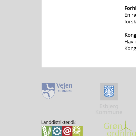
Forh
En r
forsk
Kong
Hav 
Kong