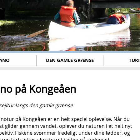
ANO
DEN GAMLE GRÆNSE
TURI
no på Kongeåen
 sejltur langs den gamle grænse
notur på Kongeåen er en helt speciel oplevelse. Når du
st glider gennem vandet, oplever du naturen i et helt nyt
ektiv. Fiskene svømmer fredeligt under dine fødder, og
rne fortsætter uforstyrret jagten på andemad.