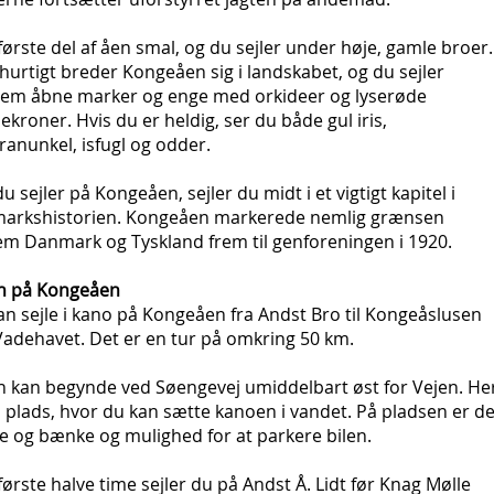
ørste del af åen smal, og du sejler under høje, gamle broer.
urtigt breder Kongeåen sig i landskabet, og du sejler
em åbne marker og enge med orkideer og lyserøde
ekroner. Hvis du er heldig, ser du både gul iris,
ranunkel, isfugl og odder.
u sejler på Kongeåen, sejler du midt i et vigtigt kapitel i
arkshistorien. Kongeåen markerede nemlig grænsen
em Danmark og Tyskland frem til genforeningen i 1920.
n på Kongeåen
n sejle i kano på Kongeåen fra Andst Bro til Kongeåslusen
Vadehavet. Det er en tur på omkring 50 km.
n kan begynde ved Søengevej umiddelbart øst for Vejen. He
 plads, hvor du kan sætte kanoen i vandet. På pladsen er de
e og bænke og mulighed for at parkere bilen.
ørste halve time sejler du på Andst Å. Lidt før Knag Mølle