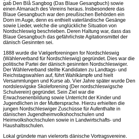
gab Den Blå Sangbog (Das Blaue Gesangbuch) sowie
einen Almanach des Vereins heraus. Insbesondere das
Blaue Gesangbuch war den preußischen Behörden ein
Dorn im Auge, denn es enthielt vaterländische Gesänge
sowie Lieder, welche die unglückliche Situation von
Nordschleswig beschrieben. Deren Haltung war, dass das
Blaue Gesangbuch das gefährlichste Agitationsmittel der
dänisch Gesinnten sei.
1888 wurde die Vælgerforeningen for Nordschleswig
(Wählerverband für Nordschleswig) gegründet. Dies war die
politische Partei der dänisch gesinnten Nordschleswiger.
Der Wählerverband stellte Kandidaten zu Landtags- und
Reichstagswahlen auf, führt Wahlkämpfe und hielt
Versammlungen und Kurse ab. Vier Jahre später wurde Den
nordslesvigske Skoleforening (Der nordschleswigsche
Schulverein) gegründet. Sein Ziel war die
Erwachsenenbildung sowie Unterricht der Kinder und
Jugendlichen in der Muttersprache. Hierzu erhielten die
jungen Nordschleswiger Zuschüsse für Aufenthalte in
dänischen Jugendheimvolkshochschulen und
Heimvolkshochschulen sowie in Landwirtschafts- und
Haushaltsschulen.
Lokal gründete man vielerorts dänische Vortragsvereine.