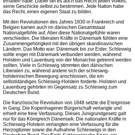
erhalten habe. Daher sei es auch das Recht jeden Volkes,
seine Geschicke selbst zu bestimmen. Jede Nation habe
das Recht, einen eigenen Staat zu bilden.
Mit den Revolutionen des Jahres 1830 in Frankreich und
Belgien kamen auch im dänischen Gesamtstaat
Nationalgefühle auf. Aber diese Nationalgefühle waren
verschieden. Die liberalen Kräfte in Dänemark fühlten eine
Zusammengehörigkeit mit den übrigen skandinavischen
Ländern. Das Motto war: Dänemark bis zur Eider. Schleswig
sollte enger mit Dänemark verbunden werden, während
Holstein und Lauenburg von der Monarchie getrennt werden
sollten. Viele in Schleswig stimmten den dänischen
Liberalen zu, während andere sich der schleswig-
holsteinischen Bewegung anschlossen, die ein
selbstständiges Schleswig-Holstein forderte. Holstein und
Lauenburg gehörten im Gegensatz zu Schleswig zum
Deutschen Bund.
Die französische Revolution von 1848 setzte die Ereignisse
in Gang. Die Kopenhagener Bürgerschaft verlangte und
erhielt eine freie Verfassung. Dieses Junigrundgesetz galt
nur für das Königreich Dänemark. Die nationalen Kräfte in
Schleswig-Holstein verlangten eine Verfassung für die
Herzogtümer sowie die Aufnahme Schleswigs in den