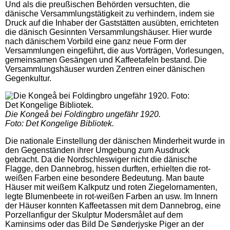
Und als die preußischen Behörden versuchten, die
dänische Versammlungstätigkeit zu verhindern, indem sie
Druck auf die Inhaber der Gaststätten ausübten, errichteten
die dänisch Gesinnten Versammlungshäuser. Hier wurde
nach dänischem Vorbild eine ganz neue Form der
Versammlungen eingeführt, die aus Vorträgen, Vorlesungen,
gemeinsamen Gesängen und Kaffeetafeln bestand. Die
Versammlungshäuser wurden Zentren einer dänischen
Gegenkultur.
Die Kongeå bei Foldingbro ungefähr 1920.
Foto: Det Kongelige Bibliotek.
Die nationale Einstellung der dänischen Minderheit wurde in
den Gegenständen ihrer Umgebung zum Ausdruck
gebracht. Da die Nordschleswiger nicht die dänische
Flagge, den Dannebrog, hissen durften, erhielten die rot-
weißen Farben eine besondere Bedeutung. Man baute
Häuser mit weißem Kalkputz und roten Ziegelornamenten,
legte Blumenbeete in rot-weißen Farben an usw. Im Innern
der Häuser konnten Kaffeetassen mit dem Dannebrog, eine
Porzellanfigur der Skulptur Modersmålet auf dem
Kaminsims oder das Bild De Sønderjyske Piger an der