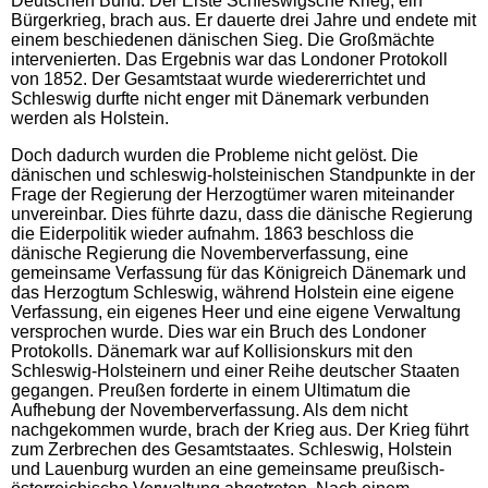
Deutschen Bund. Der Erste Schleswigsche Krieg, ein
Bürgerkrieg, brach aus. Er dauerte drei Jahre und endete mit
einem beschiedenen dänischen Sieg. Die Großmächte
intervenierten. Das Ergebnis war das Londoner Protokoll
von 1852. Der Gesamtstaat wurde wiedererrichtet und
Schleswig durfte nicht enger mit Dänemark verbunden
werden als Holstein.
Doch dadurch wurden die Probleme nicht gelöst. Die
dänischen und schleswig-holsteinischen Standpunkte in der
Frage der Regierung der Herzogtümer waren miteinander
unvereinbar. Dies führte dazu, dass die dänische Regierung
die Eiderpolitik wieder aufnahm. 1863 beschloss die
dänische Regierung die Novemberverfassung, eine
gemeinsame Verfassung für das Königreich Dänemark und
das Herzogtum Schleswig, während Holstein eine eigene
Verfassung, ein eigenes Heer und eine eigene Verwaltung
versprochen wurde. Dies war ein Bruch des Londoner
Protokolls. Dänemark war auf Kollisionskurs mit den
Schleswig-Holsteinern und einer Reihe deutscher Staaten
gegangen. Preußen forderte in einem Ultimatum die
Aufhebung der Novemberverfassung. Als dem nicht
nachgekommen wurde, brach der Krieg aus. Der Krieg führt
zum Zerbrechen des Gesamtstaates. Schleswig, Holstein
und Lauenburg wurden an eine gemeinsame preußisch-