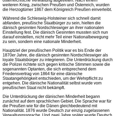
österreichische Verwaltung abgetreten. Nach einem
weiteren Krieg, zwischen Preußen und Österreich, wurden
die Herzogtümer 1867 dem Königreich Preußen einverleibt.
Während die Schleswig-Holsteiner sich schnell damit
abfanden, preußische Staatbürger zu sein, hielten die
dänisch gesinnten Nordschleswiger an ihrer nationalen
Einstellung fest. Die dänisch Gesinnten mussten sich nun
darauf einstellen, nicht mehr Teil einer Nationalbewegung
zu sein, sondern eine nationale Minderheit.
Hauptziel der preußischen Politik war es bis Ende der
1870er Jahre, die dänisch gesinnten Nordschleswiger als
loyale Staatsbürger zu integrieren. Die Unterdrückung durch
die Polizei richtete sich gegen kritische Stimmen sowie die
sogenannten Optanten, die sich entsprechend dem
Friedensvertrag von 1864 für eine dänische
Staatangehörigkeit entschieden, um der Wehrpflicht zu
entgehen. Die dänische Nationalität selbst wurde vom
preußischen Staat nicht bekämpft.
Die Unterdrückung der dänischen Minderheit begann
zunächst auf dem sprachlichen Gebiet. Die Sprache war für
die Preußen wie für die Dänen gleichbedeutend mit
Nationalität. 1876 wurde Deutsch zur einzig zugelassenen
Verwaltungssprache. Und zwei Jahre später wurde Deutsch