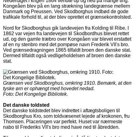
Nederlaget i krigen 1864 vendte op og ned på mange ting.
Kongeåen blev på en lang strækning landegrænse mellem
Danmark og Preussen. Ved Skodborghus indbød de gode
trafikale forhold til, at der blev oprettet et grænsekontrolsted.
Nord for Skodborghus gik landevejen fra Kolding til Ribe. I
1862 var vejen fra landevejen til Skodbordhus blevet rettet
ud, og den gamle træbro over Kongeåen var blevet erstattet
af en ny stenbro med det pompøse navn Frederik VII's bro.
Ved grænsedragningen 1865 tilfaldt broen den danske stat.
Dermed tilfaldt også vedligeholdelsen af broen den danske
stat.
Grænsen ved Skodborghus, omkring 1910. Bemærk, at den
tyske ørn er ophængt med hovedet nedad.
Foto: Det Kongelige Bibliotek.
Det danske toldsted
Det danske toldstedet blev indrettet i aftægtsboligen til
Skodborghus Kro, som toldvæsenet lejede af krokonen, fru
Thomsen. Placeringen var perfekt. Huset var nærmeste
nabo til Frederiks VII's bro med have ned til åbredden.