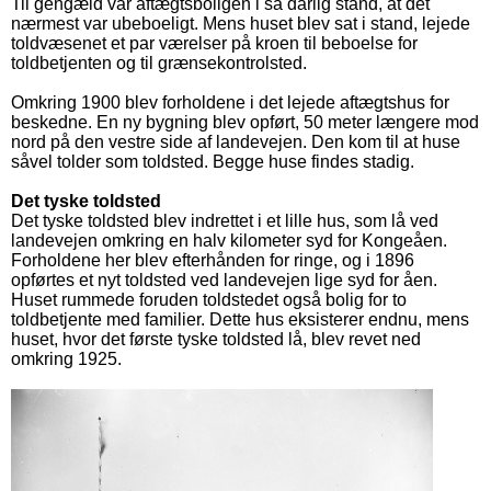
Til gengæld var aftægtsboligen i så dårlig stand, at det
nærmest var ubeboeligt. Mens huset blev sat i stand, lejede
toldvæsenet et par værelser på kroen til beboelse for
toldbetjenten og til grænsekontrolsted.
Omkring 1900 blev forholdene i det lejede aftægtshus for
beskedne. En ny bygning blev opført, 50 meter længere mod
nord på den vestre side af landevejen. Den kom til at huse
såvel tolder som toldsted. Begge huse findes stadig.
Det tyske toldsted
Det tyske toldsted blev indrettet i et lille hus, som lå ved
landevejen omkring en halv kilometer syd for Kongeåen.
Forholdene her blev efterhånden for ringe, og i 1896
opførtes et nyt toldsted ved landevejen lige syd for åen.
Huset rummede foruden toldstedet også bolig for to
toldbetjente med familier. Dette hus eksisterer endnu, mens
huset, hvor det første tyske toldsted lå, blev revet ned
omkring 1925.