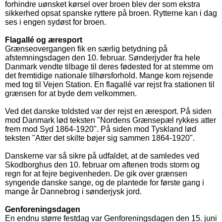
forhindre uønsket kørsel over broen blev der som ekstra
sikkerhed opsat spanske ryttere på broen. Rytterne kan i dag
ses i engen sydøst for broen.
Flagallé og æresport
Grænseovergangen fik en særlig betydning på
afstemningsdagen den 10. februar. Sønderjyder fra hele
Danmark vendte tilbage til deres fødested for at stemme om
det fremtidige nationale tilhørsforhold. Mange kom rejsende
med tog til Vejen Station. En flagallé var rejst fra stationen til
grænsen for at byde dem velkommen.
Ved det danske toldsted var der rejst en æresport. På siden
mod Danmark lød teksten "Nordens Grænsepæl rykkes atter
frem mod Syd 1864-1920". På siden mod Tyskland lød
teksten "Atter det skilte bøjer sig sammen 1864-1920".
Danskerne var så sikre på udfaldet, at de samledes ved
Skodborghus den 10. februar om aftenen trods storm og
regn for at fejre begivenheden. De gik over grænsen
syngende danske sange, og de plantede for første gang i
mange år Dannebrog i sønderjysk jord.
Genforeningsdagen
En endnu større festdag var Genforeningsdagen den 15. juni