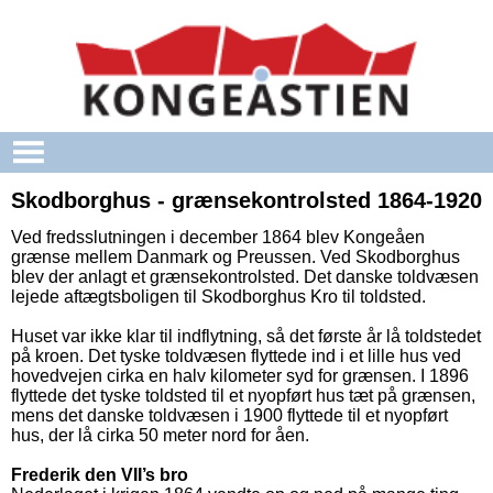
Gå til hovedindhold
Skodborghus - grænsekontrolsted 1864-1920
Ved fredsslutningen i december 1864 blev Kongeåen
grænse mellem Danmark og Preussen. Ved Skodborghus
blev der anlagt et grænsekontrolsted. Det danske toldvæsen
lejede aftægtsboligen til Skodborghus Kro til toldsted.
Huset var ikke klar til indflytning, så det første år lå toldstedet
på kroen. Det tyske toldvæsen flyttede ind i et lille hus ved
hovedvejen cirka en halv kilometer syd for grænsen. I 1896
flyttede det tyske toldsted til et nyopført hus tæt på grænsen,
mens det danske toldvæsen i 1900 flyttede til et nyopført
hus, der lå cirka 50 meter nord for åen.
Frederik den VII’s bro