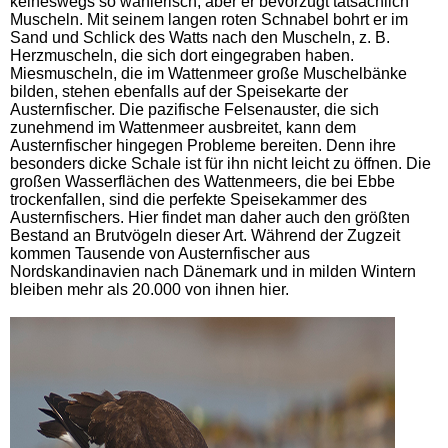
keineswegs so wählerisch, aber er bevorzugt tatsächlich
Muscheln. Mit seinem langen roten Schnabel bohrt er im
Sand und Schlick des Watts nach den Muscheln, z. B.
Herzmuscheln, die sich dort eingegraben haben.
Miesmuscheln, die im Wattenmeer große Muschelbänke
bilden, stehen ebenfalls auf der Speisekarte der
Austernfischer. Die pazifische Felsenauster, die sich
zunehmend im Wattenmeer ausbreitet, kann dem
Austernfischer hingegen Probleme bereiten. Denn ihre
besonders dicke Schale ist für ihn nicht leicht zu öffnen. Die
großen Wasserflächen des Wattenmeers, die bei Ebbe
trockenfallen, sind die perfekte Speisekammer des
Austernfischers. Hier findet man daher auch den größten
Bestand an Brutvögeln dieser Art. Während der Zugzeit
kommen Tausende von Austernfischer aus
Nordskandinavien nach Dänemark und in milden Wintern
bleiben mehr als 20.000 von ihnen hier.