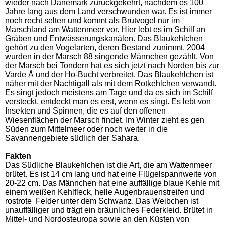
wieder nach Dänemark zurückgekehrt, nachdem es 100
Jahre lang aus dem Land verschwunden war. Es ist immer
noch recht selten und kommt als Brutvogel nur im
Marschland am Wattenmeer vor. Hier lebt es im Schilf an
Gräben und Entwässerungskanälen. Das Blaukehlchen
gehört zu den Vogelarten, deren Bestand zunimmt. 2004
wurden in der Marsch 88 singende Männchen gezählt. Von
der Marsch bei Tondern hat es sich jetzt nach Norden bis zur
Varde Å und der Ho-Bucht verbreitet. Das Blaukehlchen ist
näher mit der Nachtigall als mit dem Rotkehlchen verwandt.
Es singt jedoch meistens am Tage und da es sich im Schilf
versteckt, entdeckt man es erst, wenn es singt. Es lebt von
Insekten und Spinnen, die es auf den offenen
Wiesenflächen der Marsch findet. Im Winter zieht es gen
Süden zum Mittelmeer oder noch weiter in die
Savannengebiete südlich der Sahara.
Fakten
Das Südliche Blaukehlchen ist die Art, die am Wattenmeer
brütet. Es ist 14 cm lang und hat eine Flügelspannweite von
20-22 cm. Das Männchen hat eine auffällige blaue Kehle mit
einem weißen Kehlfleck, helle Augenbrauenstreifen und
rostrote Felder unter dem Schwanz. Das Weibchen ist
unauffälliger und trägt ein bräunliches Federkleid. Brütet in
Mittel- und Nordosteuropa sowie an den Küsten von