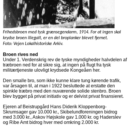
Frihedsbroen med tysk grænsegendarm, 1914. For at ingen skal
krydse broen illegalt, er en del broplanker blevet fjernet.
Foto: Vejen Lokalhistoriske Arkiv.
Broen rives ned
Under 1. Verdenskrig rev de tyske myndigheder halvdelen af
træbroen ned for at sikre sig, at ingen på flugt fra tysk
militærtjeneste ulovligt krydsede Kongeåen her.
Den smalle bro, som ikke kunne klare tung kørende trafik,
var årsagen til, at man i 1922 besluttede at erstatte den
spinkle træbro med den nuværende solide stenbro. Broen
blev bygget på privat initiativ og er delvist privat finansieret.
Ejeren af Beistrupgård Hans Diderik Kloppenborg-
Skrumsager gav 10.000 kr., Skibelundforeningen bidrog
med 3.000 kr., Askov Højskole gav 1.000 kr. og Haderslev
og Ribe Amt bidrog hver med omkring 2.000 kr.