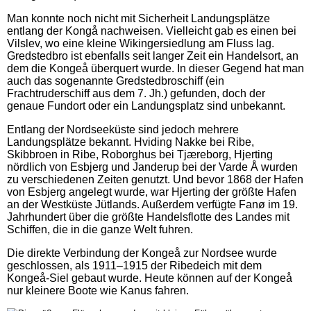
Man konnte noch nicht mit Sicherheit Landungsplätze
entlang der Kongå nachweisen. Vielleicht gab es einen bei
Vilslev, wo eine kleine Wikingersiedlung am Fluss lag.
Gredstedbro ist ebenfalls seit langer Zeit ein Handelsort, an
dem die Kongeå überquert wurde. In dieser Gegend hat man
auch das sogenannte Gredstedbroschiff (ein
Frachtruderschiff aus dem 7. Jh.) gefunden, doch der
genaue Fundort oder ein Landungsplatz sind unbekannt.
Entlang der Nordseeküste sind jedoch mehrere
Landungsplätze bekannt. Hviding Nakke bei Ribe,
Skibbroen in Ribe, Roborghus bei Tjæreborg, Hjerting
nördlich von Esbjerg und Janderup bei der Varde Å wurden
zu verschiedenen Zeiten genutzt. Und bevor 1868 der Hafen
von Esbjerg angelegt wurde, war Hjerting der größte Hafen
an der Westküste Jütlands. Außerdem verfügte Fanø im 19.
Jahrhundert über die größte Handelsflotte des Landes mit
Schiffen, die in die ganze Welt fuhren.
Die direkte Verbindung der Kongeå zur Nordsee wurde
geschlossen, als 1911–1915 der Ribedeich mit dem
Kongeå-Siel gebaut wurde. Heute können auf der Kongeå
nur kleinere Boote wie Kanus fahren.