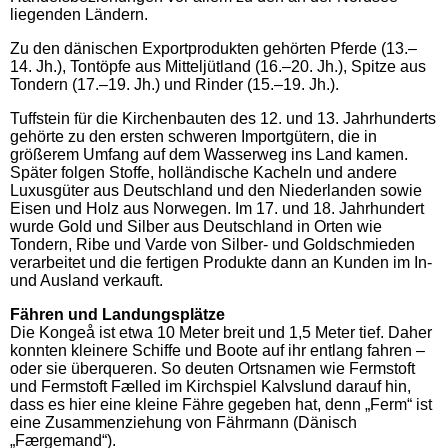
liegenden Ländern.
Zu den dänischen Exportprodukten gehörten Pferde (13.–
14. Jh.), Tontöpfe aus Mitteljütland (16.–20. Jh.), Spitze aus
Tondern (17.–19. Jh.) und Rinder (15.–19. Jh.).
Tuffstein für die Kirchenbauten des 12. und 13. Jahrhunderts
gehörte zu den ersten schweren Importgütern, die in
größerem Umfang auf dem Wasserweg ins Land kamen.
Später folgen Stoffe, holländische Kacheln und andere
Luxusgüter aus Deutschland und den Niederlanden sowie
Eisen und Holz aus Norwegen. Im 17. und 18. Jahrhundert
wurde Gold und Silber aus Deutschland in Orten wie
Tondern, Ribe und Varde von Silber- und Goldschmieden
verarbeitet und die fertigen Produkte dann an Kunden im In-
und Ausland verkauft.
Fähren und Landungsplätze
Die Kongeå ist etwa 10 Meter breit und 1,5 Meter tief. Daher
konnten kleinere Schiffe und Boote auf ihr entlang fahren –
oder sie überqueren. So deuten Ortsnamen wie Fermstoft
und Fermstoft Fælled im Kirchspiel Kalvslund darauf hin,
dass es hier eine kleine Fähre gegeben hat, denn „Ferm“ ist
eine Zusammenziehung von Fährmann (Dänisch
„Færgemand“).