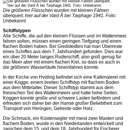
Die größeren Flüsschen wurden mit kleinen Fähren
überquert, hier auf der Vard Å bei Tarphage 1941. Foto:
Unbekannt.
Schiffstypen
Alle Schiffe, die auf den kleinen Flüssen und im Wattenmeer
fahren sollen, müssen einen geringen Tiefgang und einen
flachen Boden haben. Bei Gredstedbro hat man Überreste
eines Schiffes aus dem 7. Jahrhundert gefunden. Dies war
ein über 20 Meter langes Ruderschiff, also groß genug für
das Meer aber mit einem flachen Kiel, so dass es auch in
die größeren Wasserläufe hineinfahren konnte.
In der Kirche von Hviding befindet sich eine Kalkmalerei mit
einer Kogge, einem breiten Schiffstyp mit flachem Boden
aus dem Mittelalter. Dieser Schiffstyp stammt aus dem
friesischen Teil des Wattenmeers und hatte hohe Seiten.
Koggen konnte große und schwere Lasten befördern und
erfreuten sich daher bei der Hanse großer Beliebtheit zum
Transport von Heringen, Getreide oder Holz.
Die Schmack, ein Küstensegler mit meist zwei Masten und
flachem Boden, wurde in den Niederlanden entwickelt und
zwischen dem 15. und dem 18. Jahrhundert für Fischerei