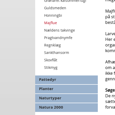
Grønåret kålsommerfugl
Guldsmeden
Majfl
Honningbi
på s
bestå
Majflue
Nældens takvinge
Larve
Pragtvandnymfe
Her e
organ
Regnklæg
komm
Sankthansorm
Skovflåt
Afhæn
om at
Stikmyg
ikke 
genn
Pattedyr
Planter
Søge
De ny
Naturtyper
sætt
forva
Natura 2000