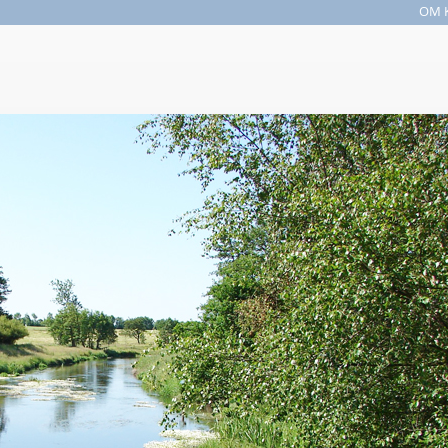
OM 
Søgefelt