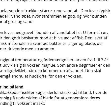
uelarven foretrækker større, rene vandløb. Den lever typisk
teder i vandløbet, hvor strømmen er god, og hvor bunden
r af grus og sand.
n lever nedgravet i bunden af vandløbet i et U-formet rør.
r den godt beskyttet mod at blive ædt af fisk. Den lever af
isk materiale fra svampe, bakterier, alger og blade, der
er drivende med strømmen.
gigt af temperatur og fødemængde er larven fra 1 til 3 år
 udvikle sig til voksen majflue. Som andre døgnfluer er den
færdigudviklet, når den kommer op af vandet. Den skal
emgå endnu et hudskifte, før den er voksen.
r ind på land
klækkede insekter søger derfor straks på til land, hvor de
er sig på undersiden af blade for at gennemføre deres
ndling til voksent insekt.