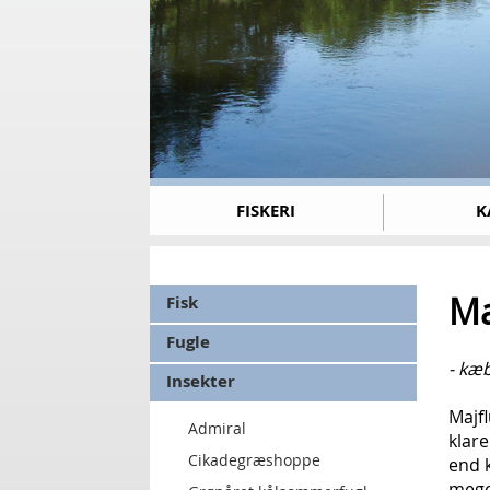
FISKERI
K
Ma
Fisk
Fugle
- kæ
Insekter
Majf
Admiral
klare
Cikadegræshoppe
end 
mege