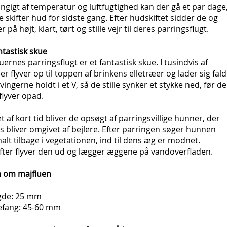
gigt af temperatur og luftfugtighed kan der gå et par dage
e skifter hud for sidste gang. Efter hudskiftet sidder de og
r på højt, klart, tørt og stille vejr til deres parringsflugt.
ntastisk skue
uernes parringsflugt er et fantastisk skue. I tusindvis af
r flyver op til toppen af brinkens elletræer og lader sig fal
ingerne holdt i et V, så de stille synker et stykke ned, før de
flyver opad.
et af kort tid bliver de opsøgt af parringsvillige hunner, der
s bliver omgivet af bejlere. Efter parringen søger hunnen
lt tilbage i vegetationen, ind til dens æg er modnet.
fter flyver den ud og lægger æggene på vandoverfladen.
a om majfluen
de: 25 mm
efang: 45-60 mm