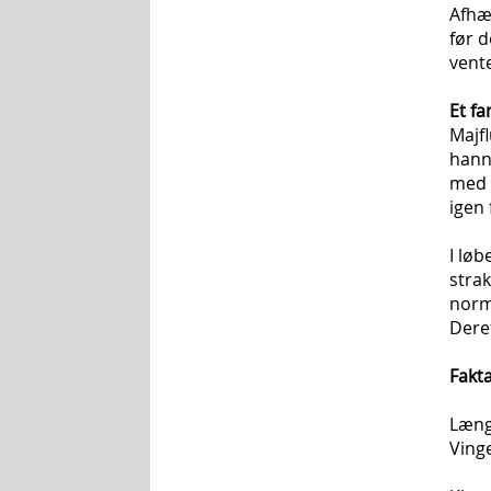
Afhæn
før d
vente
Et fa
Majfl
hanne
med v
igen 
I løb
strak
norma
Dere
Fakt
Læng
Ving