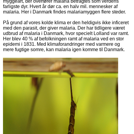
myggeart, der overfører malaria betragtes som verdens
farligste dyr. Hvert år dør ca. en halv mil. mennesker af
malaria. Her i Danmark findes malariamyggen flere steder.
På grund af vores kolde klima er den heldigvis ikke inficeret
med den parasit, der giver malaria. Der har tidligere været
udbrud af malaria i Danmark, hvor specielt Lolland var ramt.
Her blev 40 % af befolkningen ramt af malaria ved en stor
epidemi i 1831. Med klimaforandringer med varmere og
mere fugtige somre, kan malaria igen komme til Danmark.