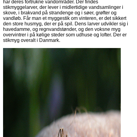
har deres fortrukne vandområder. Der findes
stikmyggelarver, der lever i midlertidige vandsamlinger i
skove, i brakvand på strandenge og i søer, grøfter og
vandløb. Får man et myggestik om vinteren, er det sikkert
den store husmyg, der er på spil. Dens larver udvikler sig i
havedamme, og regnvandstønder, og den voksne myg
overvintrer i på kølige steder som udhuse og lofter. Der er
stikmyg overalt i Danmark.