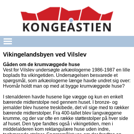
Gå til hovedindhold
Vikingelandsbyen ved Vilslev
Gåden om de krumvæggede huse
Vest for Vilslev undersøgte arkæologerne 1986-1987 en lille
boplads fra vikingetiden. Undersøgelsen besvarede et
spørgsmål, som arkæologerne længe havde undret sig over:
Hvornår holdt man op med at bygge krumvæggede huse?
I stenalderen havde husene lige vægge og kun en enkelt
bærende midterstolpe ned gennem huset. I bronze- og
jernalder blev husene treskibede, det vil sige med to rækker
bærende midterstolper. Fra 400-tallet blev langvæggene
krumme, og der var ofte en række støttestolper på hver side
af huset. Den type fandtes også i vikingetiden, men i
middelalderen kom rektangulære huse uden indre,