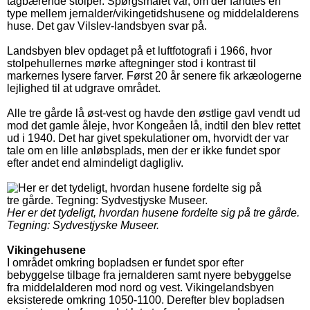
tagbærende stolper. Spørgsmålet var, om der fandtes en
type mellem jernalder/vikingetidshusene og middelalderens
huse. Det gav Vilslev-landsbyen svar på.
Landsbyen blev opdaget på et luftfotografi i 1966, hvor
stolpehullernes mørke aftegninger stod i kontrast til
markernes lysere farver. Først 20 år senere fik arkæologerne
lejlighed til at udgrave området.
Alle tre gårde lå øst-vest og havde den østlige gavl vendt ud
mod det gamle åleje, hvor Kongeåen lå, indtil den blev rettet
ud i 1940. Det har givet spekulationer om, hvorvidt der var
tale om en lille anløbsplads, men der er ikke fundet spor
efter andet end almindeligt dagligliv.
Her er det tydeligt, hvordan husene fordelte sig på tre gårde.
Tegning: Sydvestjyske Museer.
Vikingehusene
I området omkring bopladsen er fundet spor efter
bebyggelse tilbage fra jernalderen samt nyere bebyggelse
fra middelalderen mod nord og vest. Vikingelandsbyen
eksisterede omkring 1050-1100. Derefter blev bopladsen