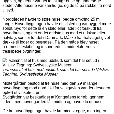
opgivet, og derfor var det let at afgrænse og undersøge
stedet. Alle husene var samtidige, og de lå på række fra nord
til syd.
Nordgården havde to store huse, begge omkring 25 m
lange. Hovedbygningen havde et ildsted og var bygget mere
solidt. Syd for dette lå en stald eller lade lidt forskudt fra
hovedhuset, og det er det ældste hus med et udskud eller
halvtag, som er fundet i Danmark. Måske har halvtaget givet
dække til foder og brændsel. På den måde blev huset
nærmest treskibet og inspirerede til middelalderens
treskibede bygninger.
Tværsnit af et hus med udskud, som det har set ud i Vilslev.
Tegning: Sydvestjyske Museer.
Midtergården bestod af tre huse med den 29 m lange
hovedbygning mod nord. Ud for vestgavlen var der desuden
opført et vinkelret rum.
Sydgården var beskadiget af Kongeåens forløb igennem
tiden, men hovedgården lå i midten og havde to udhuse.
De tre hovedbygninger havde krumme vægge, men ingen