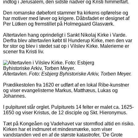
indtog i Jerusalem, den sidste nadver og Kristi himmelfart.
Den romanske døbefont stammer fra kirkens opførelse og
har motiver med løver og krigere. Dåbsfadet er designet af
Per Lütken og fremstillet på Holmegaard Glasværk.
Altertavlen hang oprindeligt i Sankt Nikolaj Kirke i Varde.
Derfra blev altertavlen købt til Hunderup Kirke, men den var
for stor og blev i stedet sat op i Vilslev Kirke. Malerierne er
scener fra Kristi liv.
Altertavlen.
Foto: Esbjerg Byhistoriske Arkiv, Torben Meyer.
Prædikestolen fra 1620 er udført af en lokal Ribe-kunstner
og viser evangelisterne Markus, Matthæus, Lukas og
Johannes.
I pulpituret står orglet. Pulpiturets 14 felter er malet ca. 1625-
1650 og viser Kristus, de 12 disciple og Skt. Hieronymus.
Tæt på Kongeåen og Vadehavet var stormflod altid en risiko.
Kirken har et indmuret et mindesmærke, som viser
vandstanden ved en af de største katastrofer, ’De Grote