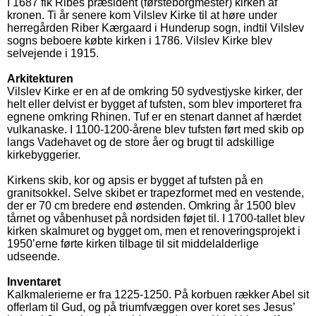
I 1687 fik Ribes præsident (førsteborgmester) kirken af
kronen. Ti år senere kom Vilslev Kirke til at høre under
herregården Riber Kærgaard i Hunderup sogn, indtil Vilslev
sogns beboere købte kirken i 1786. Vilslev Kirke blev
selvejende i 1915.
Arkitekturen
Vilslev Kirke er en af de omkring 50 sydvestjyske kirker, der
helt eller delvist er bygget af tufsten, som blev importeret fra
egnene omkring Rhinen. Tuf er en stenart dannet af hærdet
vulkanaske. I 1100-1200-årene blev tufsten ført med skib op
langs Vadehavet og de store åer og brugt til adskillige
kirkebyggerier.
Kirkens skib, kor og apsis er bygget af tufsten på en
granitsokkel. Selve skibet er trapezformet med en vestende,
der er 70 cm bredere end østenden. Omkring år 1500 blev
tårnet og våbenhuset på nordsiden føjet til. I 1700-tallet blev
kirken skalmuret og bygget om, men et renoveringsprojekt i
1950’erne førte kirken tilbage til sit middelalderlige
udseende.
Inventaret
Kalkmalerierne er fra 1225-1250. På korbuen rækker Abel sit
offerlam til Gud, og på triumfvæggen over koret ses Jesus’