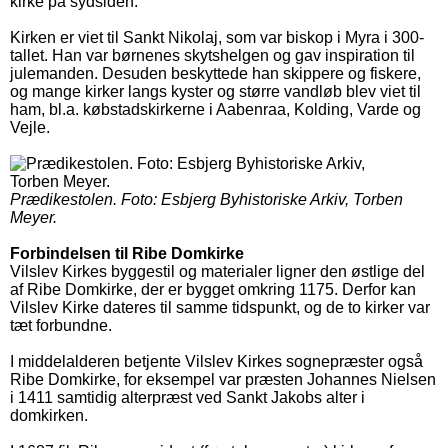
kirke på sydsiden.
Kirken er viet til Sankt Nikolaj, som var biskop i Myra i 300-
tallet. Han var børnenes skytshelgen og gav inspiration til
julemanden. Desuden beskyttede han skippere og fiskere,
og mange kirker langs kyster og større vandløb blev viet til
ham, bl.a. købstadskirkerne i Aabenraa, Kolding, Varde og
Vejle.
Prædikestolen.
Foto: Esbjerg Byhistoriske Arkiv, Torben
Meyer.
Forbindelsen til Ribe Domkirke
Vilslev Kirkes byggestil og materialer ligner den østlige del
af Ribe Domkirke, der er bygget omkring 1175. Derfor kan
Vilslev Kirke dateres til samme tidspunkt, og de to kirker var
tæt forbundne.
I middelalderen betjente Vilslev Kirkes sognepræster også
Ribe Domkirke, for eksempel var præsten Johannes Nielsen
i 1411 samtidig alterpræst ved Sankt Jakobs alter i
domkirken.