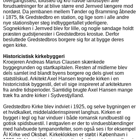
overgangssted, toldsted og kro havde landsbyen alle
forudsætninger for at blive større end Jernved længere mod
nordøst. Da jernbanen mellem Tønder og Bramming åbnede
i 1875, fik Gredstedbro en station, og lige som i alle andre
nye stationsbyer steg indbyggertallet yderligere.
Sognekirken i Jernved blev for lille, og nogle søndage holdt
præsten gudstjenester i Gredstedbros krostue. Derfor
besluttede Gredstedbros borgere sig for at bygge deres
egen kirke.
Historicistisk kirkebyggeri
Kroejeren Andreas Marius Clausen skænkede
byggegrunden og startkapitalen. Resten af midlerne blev
dels samlet ind blandt byens borgere og dels givet som
statstilskud. Arkitekt Axel Hansen tegnede kirken i en
historicistisk byggestil, det vil sige inspireret af arkitekturen
fra andre tidsperioder. Samtidig brugte Axel Hansen mange
træk fra andre kirker i Sydvestjylland.
Gredstedbro Kirke blev indviet i 1925, og selve bygningen er
et hvidkalket, middelalderinspireret langhus. Kirken er
bygget i tegl og har vinduer i både romansk rundbuestil og
gotisk spidsbuestil. I østgavlen er der to vinduesblændinger
med halvbuede tympanonfelter, som også ses i for eksempel
Ål Kirke ved Oksbøl. Kirkeklokken er støbt i København i