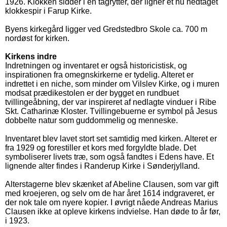
1926. Klokken sidder i en tagrytter, der ligner et nu nedtaget
klokkespir i Farup Kirke.
Byens kirkegård ligger ved Gredstedbro Skole ca. 700 m
nordøst for kirken.
Kirkens indre
Indretningen og inventaret er også historicistisk, og
inspirationen fra omegnskirkerne er tydelig. Alteret er
indrettet i en niche, som minder om Vilslev Kirke, og i muren
modsat prædikestolen er der bygget en rundbuet
tvillingeåbning, der var inspireret af nedlagte vinduer i Ribe
Skt. Catharinæ Kloster. Tvillingebuerne er symbol på Jesus
dobbelte natur som guddommelig og menneske.
Inventaret blev lavet stort set samtidig med kirken. Alteret er
fra 1929 og forestiller et kors med forgyldte blade. Det
symboliserer livets træ, som også fandtes i Edens have. Et
lignende alter findes i Randerup Kirke i Sønderjylland.
Alterstagerne blev skænket af Abeline Clausen, som var gift
med kroejeren, og selv om de har året 1614 indgraveret, er
der nok tale om nyere kopier. I øvrigt nåede Andreas Marius
Clausen ikke at opleve kirkens indvielse. Han døde to år før,
i 1923.